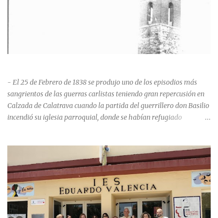
HISTORIA NEGRA DE CALZADA DE CVA.
- El 25 de Febrero de 1838 se produjo uno de los episodios más
sangrientos de las guerras carlistas teniendo gran repercusión en
Calzada de Calatrava cuando la partida del guerrillero don Basilio
incendió su iglesia parroquial, donde se habían refugiado
alrededor de 400 personas, entre soldados milicianos nacionales,
numerosas mujeres y niños, debido a que gran parte de la
población se inclinó por el bando Carlista. Según Madoz, murieron
163 personas que "se defendieron heroicamente muriendo como
nuevos numantinos, siendo presa de las llamas todo ese crecido
número de españoles de uno y otro sexo, dignos de mejor suerte y
eterna alabanza". ¿Para cuando algo simbólico sobre este hecho?
Ntra. Sra. Santa Mª del Valle, “La gran desconocida y olvidada”