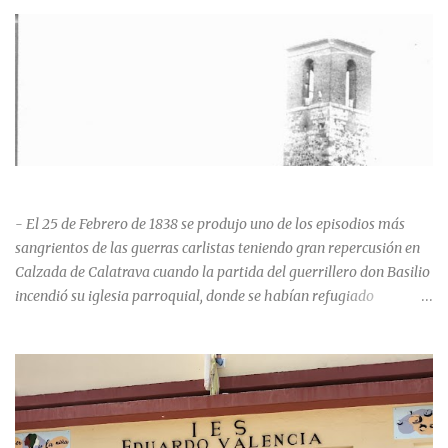
HISTORIA NEGRA DE CALZADA DE CVA.
- El 25 de Febrero de 1838 se produjo uno de los episodios más
sangrientos de las guerras carlistas teniendo gran repercusión en
Calzada de Calatrava cuando la partida del guerrillero don Basilio
incendió su iglesia parroquial, donde se habían refugiado
alrededor de 400 personas, entre soldados milicianos nacionales,
numerosas mujeres y niños, debido a que gran parte de la
población se inclinó por el bando Carlista. Según Madoz, murieron
163 personas que "se defendieron heroicamente muriendo como
nuevos numantinos, siendo presa de las llamas todo ese crecido
número de españoles de uno y otro sexo, dignos de mejor suerte y