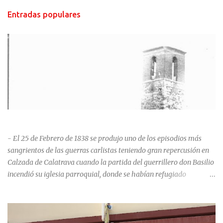
Entradas populares
HISTORIA NEGRA DE CALZADA DE CVA.
- El 25 de Febrero de 1838 se produjo uno de los episodios más
sangrientos de las guerras carlistas teniendo gran repercusión en
Calzada de Calatrava cuando la partida del guerrillero don Basilio
incendió su iglesia parroquial, donde se habían refugiado
alrededor de 400 personas, entre soldados milicianos nacionales,
numerosas mujeres y niños, debido a que gran parte de la
población se inclinó por el bando Carlista. Según Madoz, murieron
163 personas que "se defendieron heroicamente muriendo como