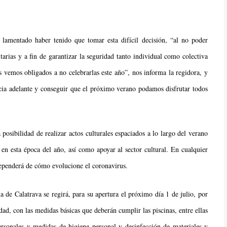
lamentado haber tenido que tomar esta difícil decisión, “al no poder
tarias y a fin de garantizar la seguridad tanto individual como colectiva
s vemos obligados a no celebrarlas este año”, nos informa la regidora, y
cia adelante y conseguir que el próximo verano podamos disfrutar todos
osibilidad de realizar actos culturales espaciados a lo largo del verano
en esta época del año, así como apoyar al sector cultural. En cualquier
dependerá de cómo evolucione el coronavirus.
 de Calatrava se regirá, para su apertura el próximo día 1 de julio, por
ad, con las medidas básicas que deberán cumplir las piscinas, entre ellas
ersonales y medidas de higiene personal y desinfección de materiales y