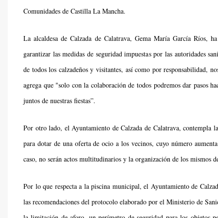
Comunidades de Castilla La Mancha.
La alcaldesa de Calzada de Calatrava, Gema María García Ríos, ha 
garantizar las medidas de seguridad impuestas por las autoridades sani
de todos los calzadeños y visitantes, así como por responsabilidad, no
agrega que "solo con la colaboración de todos podremos dar pasos ha
juntos de nuestras fiestas”.
Por otro lado, el Ayuntamiento de Calzada de Calatrava, contempla la p
para dotar de una oferta de ocio a los vecinos, cuyo número aumenta 
caso, no serán actos multitudinarios y la organización de los mismos 
Por lo que respecta a la piscina municipal, el Ayuntamiento de Calzada
las recomendaciones del protocolo elaborado por el Ministerio de Sanid
la limitación de aforo, un perímetro de seguridad para los objetos p