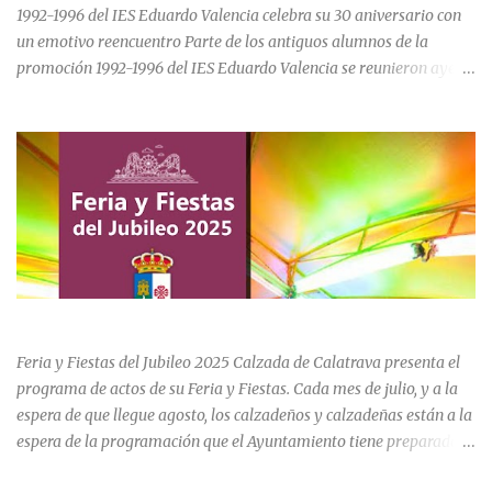
1992-1996 del IES Eduardo Valencia celebra su 30 aniversario con
un emotivo reencuentro Parte de los antiguos alumnos de la
promoción 1992-1996 del IES Eduardo Valencia se reunieron ayer
sábado 20 de junio para conmemorar el 30 aniversario de su paso
por el centro educativo de Calzada de Calatrava. La jornada estuvo
marcada por la emoción, los recuerdos compartidos y la
oportunidad de volver a recorrer los espacios que formaron parte
de una etapa inolvidable de sus vidas. El instituto, ubicado al final
de la calle Cervantes de la localidad, sigue siendo uno de los
referentes educativos de la comarca. La visita a las instalaciones
fue guiada por Ramón, actual secretario del centro, quien mostró a
los asistentes las dependencias y las numerosas transformaciones
FERIA Y FIESTAS DEL JUBILEO 2025 EN CALZADA DE CVA.
experimentadas por el instituto a lo largo de las últimas décadas.
Durante el recorrido, los antiguos estudiantes estuvieron
Feria y Fiestas del Jubileo 2025 Calzada de Calatrava presenta el
acompañados por su querida profes...
programa de actos de su Feria y Fiestas. Cada mes de julio, y a la
espera de que llegue agosto, los calzadeños y calzadeñas están a la
espera de la programación que el Ayuntamiento tiene preparado
para su Feria y Fiestas del Jubileo celebradas del 30 de julio al 3 de