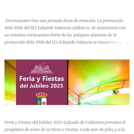
del XVI, se realizaron las obras de la iglesia parroquial de Calzada
CELEBRA SU 30 ANIVERSARIO.
de Calatrava, lo que en un principio se pensaba sería una iglesia
para el asentamiento en la vi...
Un encuentro tras una jornada llena de emoción. La promoción
1992-1996 del IES Eduardo Valencia celebra su 30 aniversario con
un emotivo reencuentro Parte de los antiguos alumnos de la
promoción 1992-1996 del IES Eduardo Valencia se reunieron ayer
sábado 20 de junio para conmemorar el 30 aniversario de su paso
por el centro educativo de Calzada de Calatrava. La jornada estuvo
marcada por la emoción, los recuerdos compartidos y la
oportunidad de volver a recorrer los espacios que formaron parte
de una etapa inolvidable de sus vidas. El instituto, ubicado al final
de la calle Cervantes de la localidad, sigue siendo uno de los
referentes educativos de la comarca. La visita a las instalaciones
fue guiada por Ramón, actual secretario del centro, quien mostró a
los asistentes las dependencias y las numerosas transformaciones
FERIA Y FIESTAS DEL JUBILEO 2025 EN CALZADA DE CVA.
experimentadas por el instituto a lo largo de las últimas décadas.
Durante el recorrido, los antiguos estudiantes estuvieron
Feria y Fiestas del Jubileo 2025 Calzada de Calatrava presenta el
acompañados por su querida profes...
programa de actos de su Feria y Fiestas. Cada mes de julio, y a la