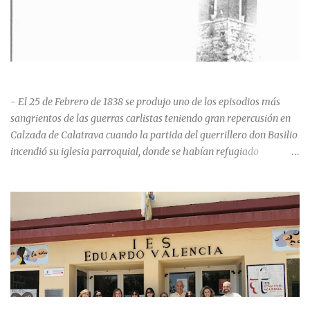
HISTORIA NEGRA DE CALZADA DE CVA.
- El 25 de Febrero de 1838 se produjo uno de los episodios más
sangrientos de las guerras carlistas teniendo gran repercusión en
Calzada de Calatrava cuando la partida del guerrillero don Basilio
incendió su iglesia parroquial, donde se habían refugiado
alrededor de 400 personas, entre soldados milicianos nacionales,
numerosas mujeres y niños, debido a que gran parte de la
población se inclinó por el bando Carlista. Según Madoz, murieron
163 personas que "se defendieron heroicamente muriendo como
nuevos numantinos, siendo presa de las llamas todo ese crecido
número de españoles de uno y otro sexo, dignos de mejor suerte y
eterna alabanza". ¿Para cuando algo simbólico sobre este hecho?
Ntra. Sra. Santa Mª del Valle, “La gran desconocida y olvidada”
Andrés Mejía Godeo Entre el último cuarto del siglo XV y primero
LA PROMOCIÓN 1992-1996 DEL IES EDUARDO VALENCIA