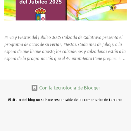
de la calle Cervantes de la localidad, sigue siendo uno de los
referentes educativos de la comarca. La visita a las instalaciones
fue guiada por Ramón, actual secretario del centro, quien mostró a
los asistentes las dependencias y las numerosas transformaciones
FERIA Y FIESTAS DEL JUBILEO 2025 EN CALZADA DE CVA.
experimentadas por el instituto a lo largo de las últimas décadas.
Durante el recorrido, los antiguos estudiantes estuvieron
Feria y Fiestas del Jubileo 2025 Calzada de Calatrava presenta el
acompañados por su querida profes...
programa de actos de su Feria y Fiestas. Cada mes de julio, y a la
espera de que llegue agosto, los calzadeños y calzadeñas están a la
espera de la programación que el Ayuntamiento tiene preparado
para su Feria y Fiestas del Jubileo celebradas del 30 de julio al 3 de
agosto. Unas fiestas que incluye actividades para todas las edades
y que cada año cuenta con nuevas actividades que podrían calar en
estos días de fiesta y quedarse para años venideros.
Con la tecnología de Blogger
El titular del blog no se hace responsable de los comentarios de terceros.