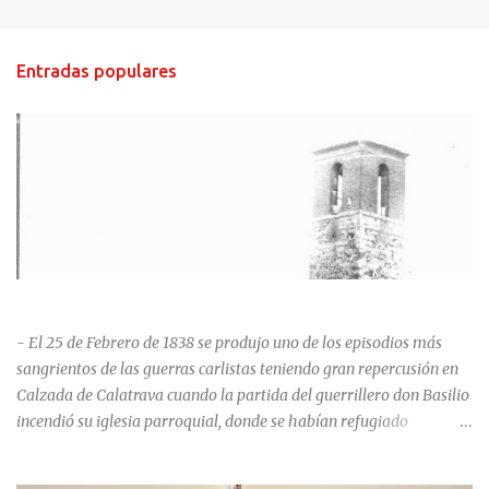
Entradas populares
HISTORIA NEGRA DE CALZADA DE CVA.
- El 25 de Febrero de 1838 se produjo uno de los episodios más
sangrientos de las guerras carlistas teniendo gran repercusión en
Calzada de Calatrava cuando la partida del guerrillero don Basilio
incendió su iglesia parroquial, donde se habían refugiado
alrededor de 400 personas, entre soldados milicianos nacionales,
numerosas mujeres y niños, debido a que gran parte de la