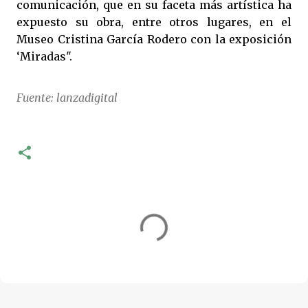
comunicación, que en su faceta más artística ha
expuesto su obra, entre otros lugares, en el
Museo Cristina García Rodero con la exposición
‘Miradas".
Fuente: lanzadigital
C
o
m
e
n