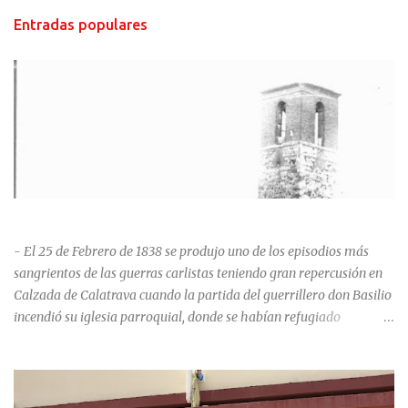
Entradas populares
HISTORIA NEGRA DE CALZADA DE CVA.
- El 25 de Febrero de 1838 se produjo uno de los episodios más
sangrientos de las guerras carlistas teniendo gran repercusión en
Calzada de Calatrava cuando la partida del guerrillero don Basilio
incendió su iglesia parroquial, donde se habían refugiado
alrededor de 400 personas, entre soldados milicianos nacionales,
numerosas mujeres y niños, debido a que gran parte de la
población se inclinó por el bando Carlista. Según Madoz, murieron
163 personas que "se defendieron heroicamente muriendo como