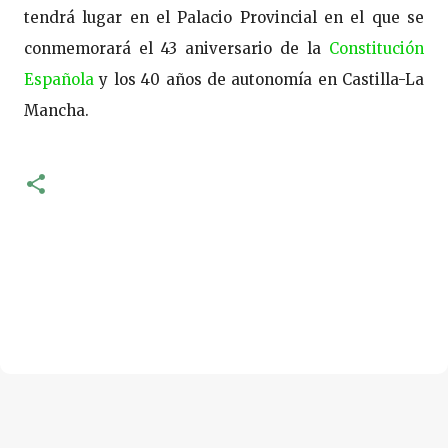
tendrá lugar en el Palacio Provincial en el que se
conmemorará el 43 aniversario de la
Constitución
Española
y los 40 años de autonomía en Castilla-La
Mancha.
C
o
m
e
n
t
a