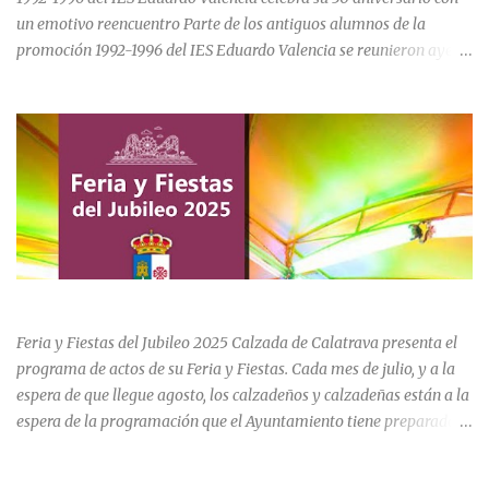
un emotivo reencuentro Parte de los antiguos alumnos de la
promoción 1992-1996 del IES Eduardo Valencia se reunieron ayer
sábado 20 de junio para conmemorar el 30 aniversario de su paso
por el centro educativo de Calzada de Calatrava. La jornada estuvo
marcada por la emoción, los recuerdos compartidos y la
oportunidad de volver a recorrer los espacios que formaron parte
de una etapa inolvidable de sus vidas. El instituto, ubicado al final
de la calle Cervantes de la localidad, sigue siendo uno de los
referentes educativos de la comarca. La visita a las instalaciones
fue guiada por Ramón, actual secretario del centro, quien mostró a
los asistentes las dependencias y las numerosas transformaciones
FERIA Y FIESTAS DEL JUBILEO 2025 EN CALZADA DE CVA.
experimentadas por el instituto a lo largo de las últimas décadas.
Durante el recorrido, los antiguos estudiantes estuvieron
Feria y Fiestas del Jubileo 2025 Calzada de Calatrava presenta el
acompañados por su querida profes...
programa de actos de su Feria y Fiestas. Cada mes de julio, y a la
espera de que llegue agosto, los calzadeños y calzadeñas están a la
espera de la programación que el Ayuntamiento tiene preparado
para su Feria y Fiestas del Jubileo celebradas del 30 de julio al 3 de
agosto. Unas fiestas que incluye actividades para todas las edades