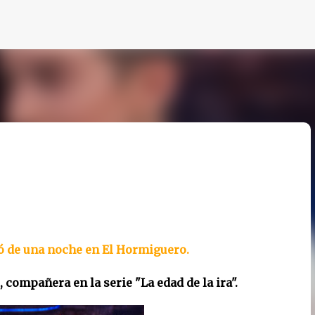
Ir al contenido principal
ó de una noche en El Hormiguero.
, compañera en la serie "La edad de la ira".