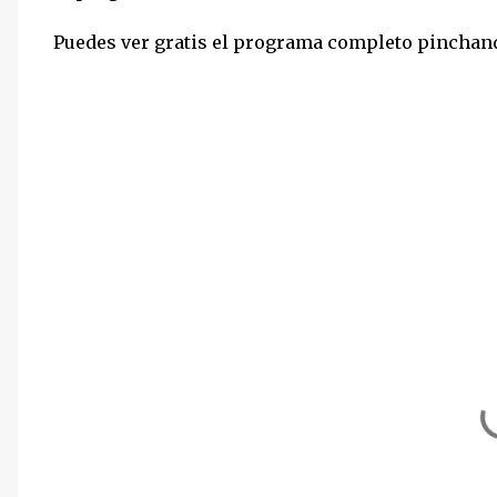
Puedes ver gratis el programa completo pincha
C
o
m
e