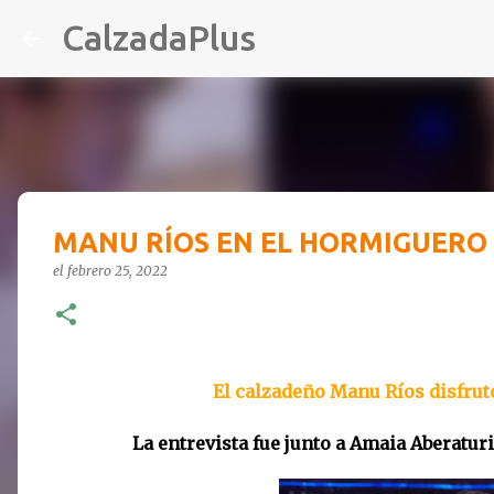
CalzadaPlus
MANU RÍOS EN EL HORMIGUERO
el
febrero 25, 2022
El calzadeño Manu Ríos disfrut
La entrevista fue junto a Amaia Aberaturi