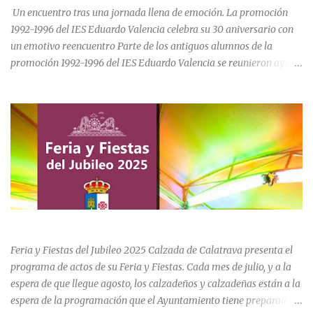
para el asentamiento en la vi...
Un encuentro tras una jornada llena de emoción. La promoción
1992-1996 del IES Eduardo Valencia celebra su 30 aniversario con
un emotivo reencuentro Parte de los antiguos alumnos de la
promoción 1992-1996 del IES Eduardo Valencia se reunieron ayer
sábado 20 de junio para conmemorar el 30 aniversario de su paso
por el centro educativo de Calzada de Calatrava. La jornada estuvo
marcada por la emoción, los recuerdos compartidos y la
oportunidad de volver a recorrer los espacios que formaron parte
de una etapa inolvidable de sus vidas. El instituto, ubicado al final
de la calle Cervantes de la localidad, sigue siendo uno de los
referentes educativos de la comarca. La visita a las instalaciones
fue guiada por Ramón, actual secretario del centro, quien mostró a
los asistentes las dependencias y las numerosas transformaciones
FERIA Y FIESTAS DEL JUBILEO 2025 EN CALZADA DE CVA.
experimentadas por el instituto a lo largo de las últimas décadas.
Durante el recorrido, los antiguos estudiantes estuvieron
Feria y Fiestas del Jubileo 2025 Calzada de Calatrava presenta el
acompañados por su querida profes...
programa de actos de su Feria y Fiestas. Cada mes de julio, y a la
espera de que llegue agosto, los calzadeños y calzadeñas están a la
espera de la programación que el Ayuntamiento tiene preparado