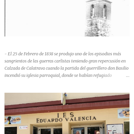
HISTORIA NEGRA DE CALZADA DE CVA.
- El 25 de Febrero de 1838 se produjo uno de los episodios más
sangrientos de las guerras carlistas teniendo gran repercusión en
Calzada de Calatrava cuando la partida del guerrillero don Basilio
incendió su iglesia parroquial, donde se habían refugiado
alrededor de 400 personas, entre soldados milicianos nacionales,
numerosas mujeres y niños, debido a que gran parte de la
población se inclinó por el bando Carlista. Según Madoz, murieron
163 personas que "se defendieron heroicamente muriendo como
nuevos numantinos, siendo presa de las llamas todo ese crecido
número de españoles de uno y otro sexo, dignos de mejor suerte y
eterna alabanza". ¿Para cuando algo simbólico sobre este hecho?
Ntra. Sra. Santa Mª del Valle, “La gran desconocida y olvidada”