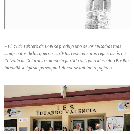
HISTORIA NEGRA DE CALZADA DE CVA.
- El 25 de Febrero de 1838 se produjo uno de los episodios más
sangrientos de las guerras carlistas teniendo gran repercusión en
Calzada de Calatrava cuando la partida del guerrillero don Basilio
incendió su iglesia parroquial, donde se habían refugiado
alrededor de 400 personas, entre soldados milicianos nacionales,
numerosas mujeres y niños, debido a que gran parte de la
población se inclinó por el bando Carlista. Según Madoz, murieron
163 personas que "se defendieron heroicamente muriendo como
nuevos numantinos, siendo presa de las llamas todo ese crecido
número de españoles de uno y otro sexo, dignos de mejor suerte y
eterna alabanza". ¿Para cuando algo simbólico sobre este hecho?
Ntra. Sra. Santa Mª del Valle, “La gran desconocida y olvidada”
Andrés Mejía Godeo Entre el último cuarto del siglo XV y primero