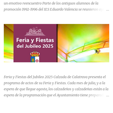
un emotivo reencuentro Parte de los antiguos alumnos de la
promoción 1992-1996 del IES Eduardo Valencia se reunieron ayer
sábado 20 de junio para conmemorar el 30 aniversario de su paso
por el centro educativo de Calzada de Calatrava. La jornada estuvo
marcada por la emoción, los recuerdos compartidos y la
oportunidad de volver a recorrer los espacios que formaron parte
de una etapa inolvidable de sus vidas. El instituto, ubicado al final
de la calle Cervantes de la localidad, sigue siendo uno de los
referentes educativos de la comarca. La visita a las instalaciones
fue guiada por Ramón, actual secretario del centro, quien mostró a
los asistentes las dependencias y las numerosas transformaciones
FERIA Y FIESTAS DEL JUBILEO 2025 EN CALZADA DE CVA.
experimentadas por el instituto a lo largo de las últimas décadas.
Durante el recorrido, los antiguos estudiantes estuvieron
Feria y Fiestas del Jubileo 2025 Calzada de Calatrava presenta el
acompañados por su querida profes...
programa de actos de su Feria y Fiestas. Cada mes de julio, y a la
espera de que llegue agosto, los calzadeños y calzadeñas están a la
espera de la programación que el Ayuntamiento tiene preparado
para su Feria y Fiestas del Jubileo celebradas del 30 de julio al 3 de
agosto. Unas fiestas que incluye actividades para todas las edades