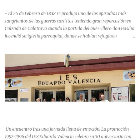
HISTORIA NEGRA DE CALZADA DE CVA.
- El 25 de Febrero de 1838 se produjo uno de los episodios más
sangrientos de las guerras carlistas teniendo gran repercusión en
Calzada de Calatrava cuando la partida del guerrillero don Basilio
incendió su iglesia parroquial, donde se habían refugiado
alrededor de 400 personas, entre soldados milicianos nacionales,
numerosas mujeres y niños, debido a que gran parte de la
población se inclinó por el bando Carlista. Según Madoz, murieron
163 personas que "se defendieron heroicamente muriendo como
nuevos numantinos, siendo presa de las llamas todo ese crecido
número de españoles de uno y otro sexo, dignos de mejor suerte y
eterna alabanza". ¿Para cuando algo simbólico sobre este hecho?
Ntra. Sra. Santa Mª del Valle, “La gran desconocida y olvidada”
Andrés Mejía Godeo Entre el último cuarto del siglo XV y primero
LA PROMOCIÓN 1992-1996 DEL IES EDUARDO VALENCIA
del XVI, se realizaron las obras de la iglesia parroquial de Calzada
CELEBRA SU 30 ANIVERSARIO.
de Calatrava, lo que en un principio se pensaba sería una iglesia
para el asentamiento en la vi...
Un encuentro tras una jornada llena de emoción. La promoción
1992-1996 del IES Eduardo Valencia celebra su 30 aniversario con