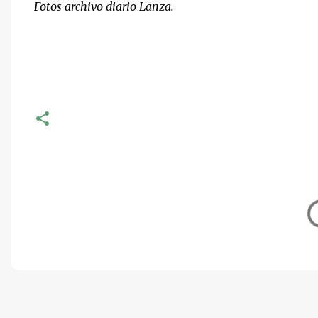
Fotos archivo diario Lanza.
C
o
m
e
n
t