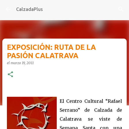
Ir al contenido principal
CalzadaPlus
EXPOSICIÓN: RUTA DE LA
PASIÓN CALATRAVA
el
marzo 19, 2011
-
El Centro Cultural “Rafael
Serrano” de Calzada de
Calatrava se viste de
Semana Santa con una