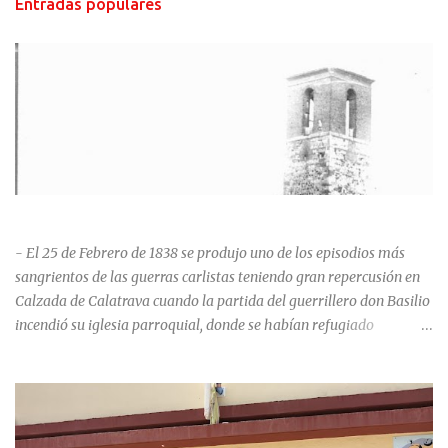
Entradas populares
HISTORIA NEGRA DE CALZADA DE CVA.
- El 25 de Febrero de 1838 se produjo uno de los episodios más
sangrientos de las guerras carlistas teniendo gran repercusión en
Calzada de Calatrava cuando la partida del guerrillero don Basilio
incendió su iglesia parroquial, donde se habían refugiado
alrededor de 400 personas, entre soldados milicianos nacionales,
numerosas mujeres y niños, debido a que gran parte de la
población se inclinó por el bando Carlista. Según Madoz, murieron
163 personas que "se defendieron heroicamente muriendo como
nuevos numantinos, siendo presa de las llamas todo ese crecido