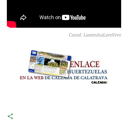
Canal: LaurasIsaLoreVero
-