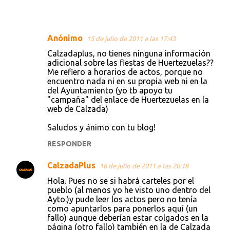
Anónimo
15 de julio de 2011 a las 17:43
C
Calzadaplus, no tienes ninguna información
o
adicional sobre las fiestas de Huertezuelas??
Me refiero a horarios de actos, porque no
m
encuentro nada ni en su propia web ni en la
e
del Ayuntamiento (yo tb apoyo tu
"campaña" del enlace de Huertezuelas en la
n
web de Calzada)
t
Saludos y ánimo con tu blog!
a
RESPONDER
r
i
CalzadaPlus
16 de julio de 2011 a las 20:18
o
Hola. Pues no se si habrá carteles por el
s
pueblo (al menos yo he visto uno dentro del
Ayto.)y pude leer los actos pero no tenía
como apuntarlos para ponerlos aquí (un
fallo) aunque deberían estar colgados en la
página (otro fallo) también en la de Calzada