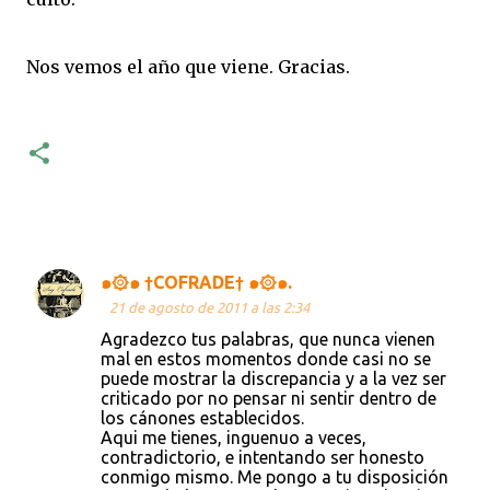
Nos vemos el año que viene. Gracias.
-
๑۞๑ †COFRADE† ๑۞๑.
C
21 de agosto de 2011 a las 2:34
o
Agradezco tus palabras, que nunca vienen
m
mal en estos momentos donde casi no se
puede mostrar la discrepancia y a la vez ser
e
criticado por no pensar ni sentir dentro de
n
los cánones establecidos.
Aqui me tienes, inguenuo a veces,
t
contradictorio, e intentando ser honesto
a
conmigo mismo. Me pongo a tu disposición