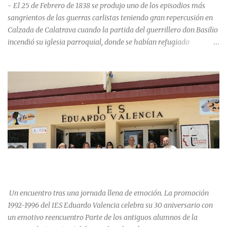
- El 25 de Febrero de 1838 se produjo uno de los episodios más
sangrientos de las guerras carlistas teniendo gran repercusión en
Calzada de Calatrava cuando la partida del guerrillero don Basilio
incendió su iglesia parroquial, donde se habían refugiado
alrededor de 400 personas, entre soldados milicianos nacionales,
numerosas mujeres y niños, debido a que gran parte de la
población se inclinó por el bando Carlista. Según Madoz, murieron
163 personas que "se defendieron heroicamente muriendo como
nuevos numantinos, siendo presa de las llamas todo ese crecido
número de españoles de uno y otro sexo, dignos de mejor suerte y
eterna alabanza". ¿Para cuando algo simbólico sobre este hecho?
Ntra. Sra. Santa Mª del Valle, “La gran desconocida y olvidada”
Andrés Mejía Godeo Entre el último cuarto del siglo XV y primero
LA PROMOCIÓN 1992-1996 DEL IES EDUARDO VALENCIA
del XVI, se realizaron las obras de la iglesia parroquial de Calzada
CELEBRA SU 30 ANIVERSARIO.
de Calatrava, lo que en un principio se pensaba sería una iglesia
para el asentamiento en la vi...
Un encuentro tras una jornada llena de emoción. La promoción
1992-1996 del IES Eduardo Valencia celebra su 30 aniversario con
un emotivo reencuentro Parte de los antiguos alumnos de la