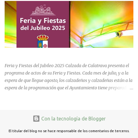
marcada por la emoción, los recuerdos compartidos y la
oportunidad de volver a recorrer los espacios que formaron parte
de una etapa inolvidable de sus vidas. El instituto, ubicado al final
de la calle Cervantes de la localidad, sigue siendo uno de los
referentes educativos de la comarca. La visita a las instalaciones
fue guiada por Ramón, actual secretario del centro, quien mostró a
los asistentes las dependencias y las numerosas transformaciones
FERIA Y FIESTAS DEL JUBILEO 2025 EN CALZADA DE CVA.
experimentadas por el instituto a lo largo de las últimas décadas.
Durante el recorrido, los antiguos estudiantes estuvieron
Feria y Fiestas del Jubileo 2025 Calzada de Calatrava presenta el
acompañados por su querida profes...
programa de actos de su Feria y Fiestas. Cada mes de julio, y a la
espera de que llegue agosto, los calzadeños y calzadeñas están a la
espera de la programación que el Ayuntamiento tiene preparado
para su Feria y Fiestas del Jubileo celebradas del 30 de julio al 3 de
agosto. Unas fiestas que incluye actividades para todas las edades
y que cada año cuenta con nuevas actividades que podrían calar en
estos días de fiesta y quedarse para años venideros.
Con la tecnología de Blogger
El titular del blog no se hace responsable de los comentarios de terceros.