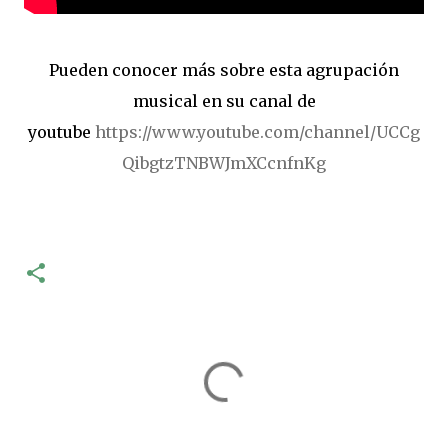
Pueden conocer más sobre esta agrupación
musical en su canal de
youtube
https://www.youtube.com/channel/UCCg
QibgtzTNBWJmXCcnfnKg
C
o
m