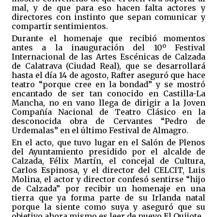
mal, y de que para eso hacen falta actores y
directores con instinto que sepan comunicar y
compartir sentimientos.
Durante el homenaje que recibió momentos
antes a la inauguración del 10º Festival
Internacional de las Artes Escénicas de Calzada
de Calatrava (Ciudad Real), que se desarrollará
hasta el día 14 de agosto, Rafter aseguró que hace
teatro “porque cree en la bondad” y se mostró
encantado de ser tan conocido en Castilla-La
Mancha, no en vano llega de dirigir a la Joven
Compañía Nacional de Teatro Clásico en la
desconocida obra de Cervantes “Pedro de
Urdemalas” en el último Festival de Almagro.
En el acto, que tuvo lugar en el Salón de Plenos
del Ayuntamiento presidido por el alcalde de
Calzada, Félix Martín, el concejal de Cultura,
Carlos Espinosa, y el director del CELCIT, Luis
Molina, el actor y director confesó sentirse “hijo
de Calzada” por recibir un homenaje en una
tierra que ya forma parte de su Irlanda natal
porque la siente como suya y aseguró que su
objetivo ahora mismo es leer de nuevo El Quijote.