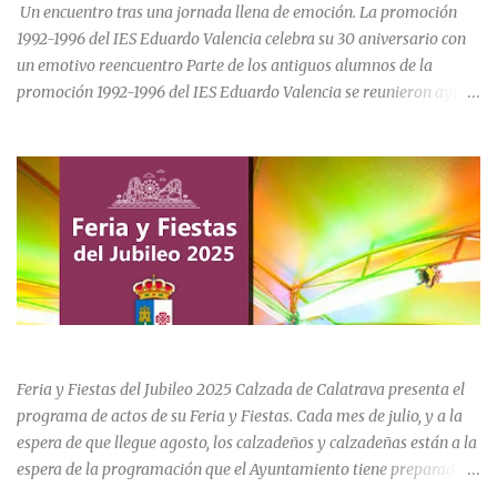
para el asentamiento en la vi...
Un encuentro tras una jornada llena de emoción. La promoción
1992-1996 del IES Eduardo Valencia celebra su 30 aniversario con
un emotivo reencuentro Parte de los antiguos alumnos de la
promoción 1992-1996 del IES Eduardo Valencia se reunieron ayer
sábado 20 de junio para conmemorar el 30 aniversario de su paso
por el centro educativo de Calzada de Calatrava. La jornada estuvo
marcada por la emoción, los recuerdos compartidos y la
oportunidad de volver a recorrer los espacios que formaron parte
de una etapa inolvidable de sus vidas. El instituto, ubicado al final
de la calle Cervantes de la localidad, sigue siendo uno de los
referentes educativos de la comarca. La visita a las instalaciones
fue guiada por Ramón, actual secretario del centro, quien mostró a
los asistentes las dependencias y las numerosas transformaciones
FERIA Y FIESTAS DEL JUBILEO 2025 EN CALZADA DE CVA.
experimentadas por el instituto a lo largo de las últimas décadas.
Durante el recorrido, los antiguos estudiantes estuvieron
Feria y Fiestas del Jubileo 2025 Calzada de Calatrava presenta el
acompañados por su querida profes...
programa de actos de su Feria y Fiestas. Cada mes de julio, y a la
espera de que llegue agosto, los calzadeños y calzadeñas están a la
espera de la programación que el Ayuntamiento tiene preparado
para su Feria y Fiestas del Jubileo celebradas del 30 de julio al 3 de