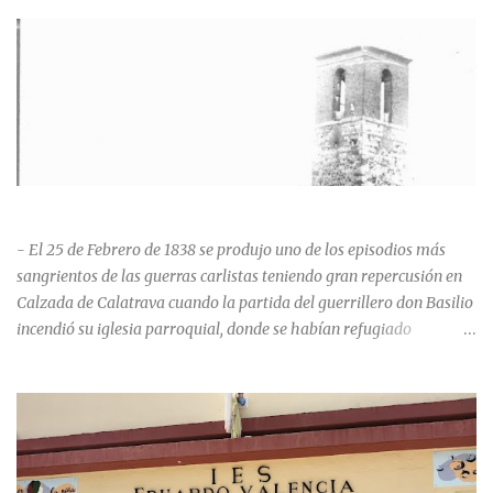
HISTORIA NEGRA DE CALZADA DE CVA.
- El 25 de Febrero de 1838 se produjo uno de los episodios más
sangrientos de las guerras carlistas teniendo gran repercusión en
Calzada de Calatrava cuando la partida del guerrillero don Basilio
incendió su iglesia parroquial, donde se habían refugiado
alrededor de 400 personas, entre soldados milicianos nacionales,
numerosas mujeres y niños, debido a que gran parte de la
población se inclinó por el bando Carlista. Según Madoz, murieron
163 personas que "se defendieron heroicamente muriendo como
nuevos numantinos, siendo presa de las llamas todo ese crecido
número de españoles de uno y otro sexo, dignos de mejor suerte y