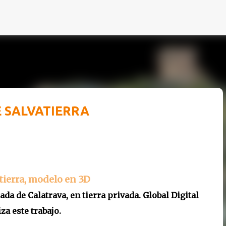
Ir al contenido principal
E SALVATIERRA
atierra, modelo en 3D
zada de Calatrava, en tierra privada. Global Digital
za este trabajo.