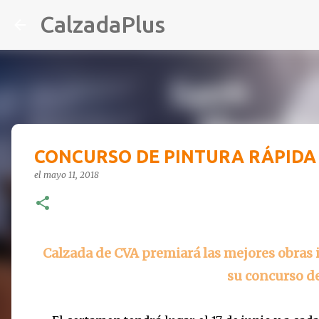
CalzadaPlus
CONCURSO DE PINTURA RÁPIDA
el
mayo 11, 2018
Calzada de CVA premiará las mejores obras 
su concurso d