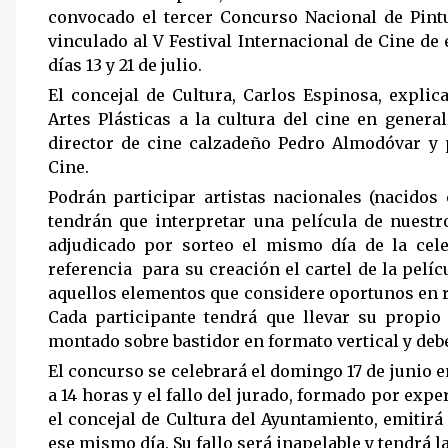
convocado el tercer Concurso Nacional de Pintu
vinculado al V Festival Internacional de Cine de 
días 13 y 21 de julio.
El concejal de Cultura,
Carlos Espinosa
, explic
Artes Plásticas a la cultura del cine en genera
director de cine calzadeño Pedro Almodóvar y 
Cine.
Podrán participar artistas nacionales (nacido
tendrán que interpretar una película de nuestr
adjudicado por sorteo el mismo día de la cel
referencia para su creación el cartel de la pelí
aquellos elementos que considere oportunos en r
Cada participante tendrá que llevar su propio
montado sobre bastidor en formato vertical y deb
El concurso se celebrará el domingo 17 de junio e
a 14 horas y el fallo del jurado, formado por expe
el concejal de Cultura del Ayuntamiento, emitirá
ese mismo día. Su fallo será inapelable y tendrá l