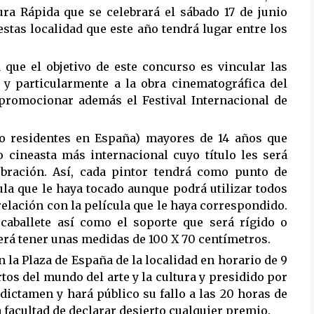
ra Rápida que se celebrará el sábado 17 de junio
estas localidad que este año tendrá lugar entre los
a que el objetivo de este concurso es vincular las
l y particularmente a la obra cinematográfica del
promocionar además el Festival Internacional de
s o residentes en España) mayores de 14 años que
o cineasta más internacional cuyo título les será
ebración. Así, cada pintor tendrá como punto de
cula que le haya tocado aunque podrá utilizar todos
elación con la película que le haya correspondido.
 caballete así como el soporte que será rígido o
erá tener unas medidas de 100 X 70 centímetros.
n la Plaza de España de la localidad en horario de 9
rtos del mundo del arte y la cultura y presidido por
 dictamen y hará público su fallo a las 20 horas de
a facultad de declarar desierto cualquier premio.